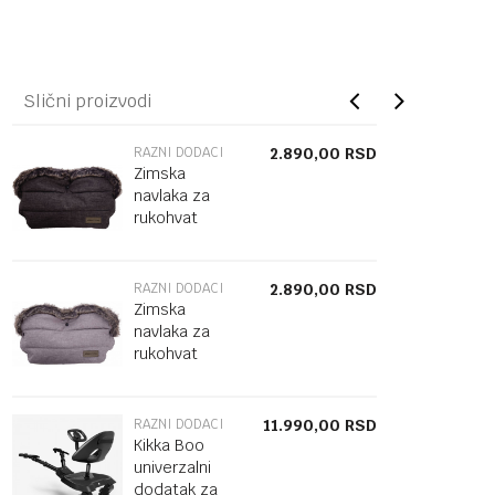
Slični proizvodi
RAZNI DODACI
2.890,00
RSD
Zimska
navlaka za
rukohvat
kolica Fur
Melange
Black
RAZNI DODACI
2.890,00
RSD
Zimska
navlaka za
rukohvat
kolica Fur
Melange
Grey
RAZNI DODACI
11.990,00
RSD
Kikka Boo
univerzalni
dodatak za