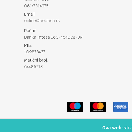
061/7314275
Email:
online@bebbco.rs
Račun
Banka Intesa 160-464028-39
PIB:
109873437
Matični broj:
64486713
Ova web-stran