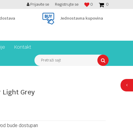
Prijavite se
Registrujte se
0
0
BESPLATNA ISPORUKA PREKO 7900 din!
 dostava
Jednostavna kupovina
ije
Kontakt
Pretraži sajt
 Light Grey
vod bude dostupan