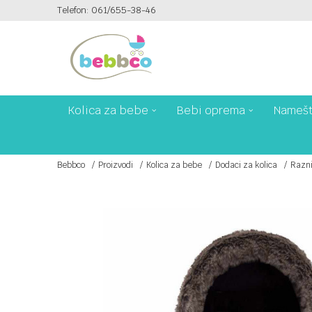
Telefon: 061/655-38-46
PLAĆANJE PLATNIM KARTICAMA NA 6 RATA!
Kolica za bebe
Bebi oprema
Namešt
Bebbco
Proizvodi
Kolica za bebe
Dodaci za kolica
Razni