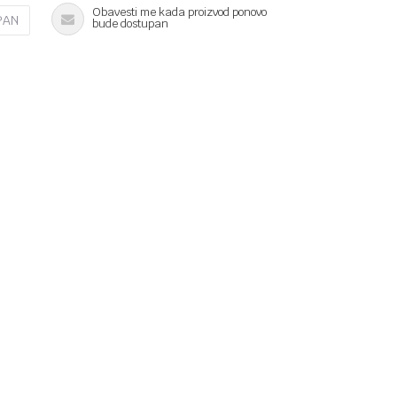
Obavesti me kada proizvod ponovo
PAN
bude dostupan