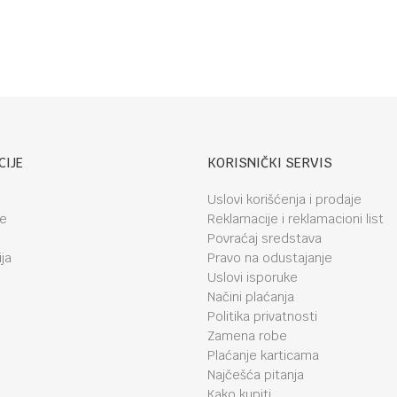
Black
CIJE
KORISNIČKI SERVIS
Uslovi korišćenja i prodaje
je
Reklamacije i reklamacioni list
Povraćaj sredstava
ja
Pravo na odustajanje
Uslovi isporuke
Načini plaćanja
Politika privatnosti
Zamena robe
Plaćanje karticama
Najčešća pitanja
Kako kupiti