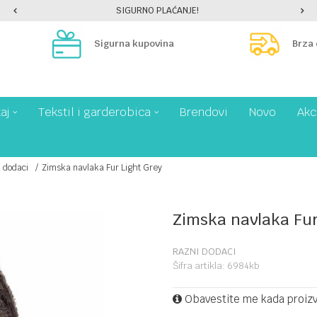
SIGURNO PLAĆANJE!
Sigurna kupovina
Brza
aj
Tekstil i garderobica
Brendovi
Novo
Akc
 dodaci
Zimska navlaka Fur Light Grey
Zimska navlaka Fur
RAZNI DODACI
Šifra artikla:
6984kb
Obavestite me kada proiz