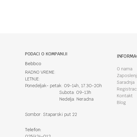
PODACI O KOMPANIJI
INFORMA
Bebbco
O nama
RADNO VREME:
Zaposlen
LETNJE:
Saradnja
Ponedeljak- petak: 09-14h, 17.30-20h
Registraci
Subota: 09-13h
Kontakt
Nedelja: Neradna
Blog
Sombor: Staparski put 22
Telefon:
025/424-012