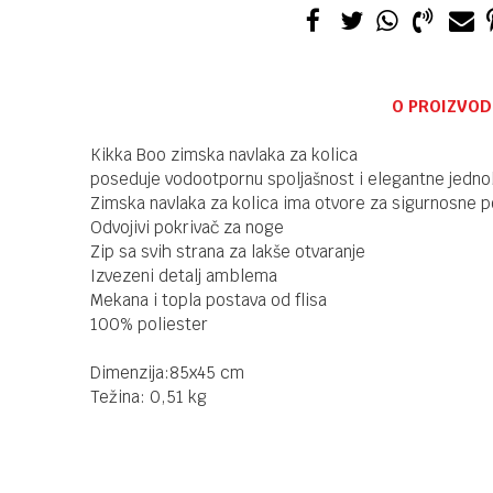
O PROIZVOD
Kikka Boo zimska navlaka za kolica
poseduje vodootpornu spoljašnost i elegantne jedn
Zimska navlaka za kolica ima otvore za sigurnosne p
Odvojivi pokrivač za noge
Zip sa svih strana za lakše otvaranje
Izvezeni detalj amblema
Mekana i topla postava od flisa
100% poliester
Dimenzija:85x45 cm
Težina: 0,51 kg