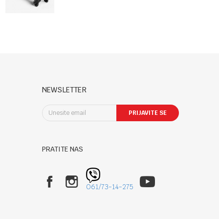
drugo dete
sa sedištem
NEWSLETTER
PRIJAVITE SE
PRATITE NAS
061/73-14-275