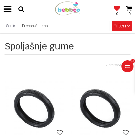
0
0
SIGURNO PLAĆANJE!
Filteri
Sortiraj
Spoljašnje gume
(
0
)
2 proizvoda