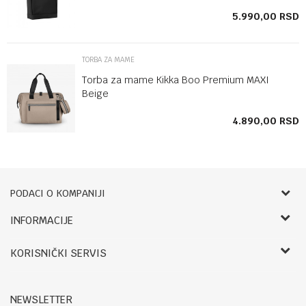
SD
5.990,00
RSD
TORBA ZA MAME
Torba za mame Kikka Boo Premium MAXI
Beige
SD
4.890,00
RSD
PODACI O KOMPANIJI
Bebbco
INFORMACIJE
O nama
RADNO VREME:
KORISNIČKI SERVIS
Zaposlenje
LETNJE:
Saradnja
Uslovi korišćenja i prodaje
Ponedeljak- petak: 09-14h, 17.30-20h
Registracija
Reklamacije i reklamacioni list
Subota: 09-13h
NEWSLETTER