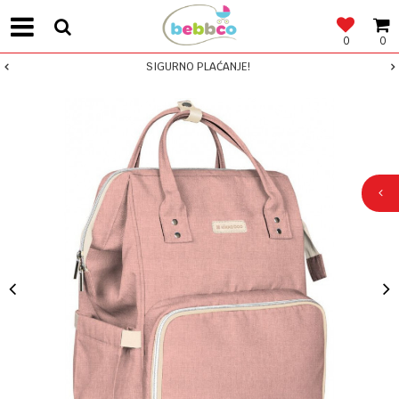
0
0
SIGURNO PLAĆANJE!