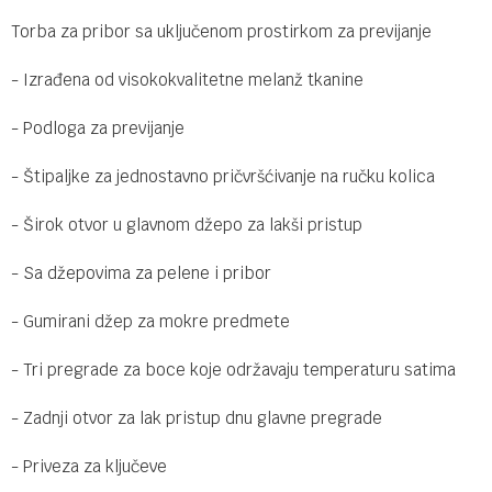
Torba za pribor sa uključenom prostirkom za previjanje
- Izrađena od visokokvalitetne melanž tkanine
- Podloga za previjanje
- Štipaljke za jednostavno pričvršćivanje na ručku kolica
- Širok otvor u glavnom džepo za lakši pristup
- Sa džepovima za pelene i pribor
- Gumirani džep za mokre predmete
- Tri pregrade za boce koje održavaju temperaturu satima
- Zadnji otvor za lak pristup dnu glavne pregrade
- Priveza za ključeve