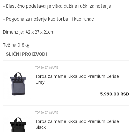
- Elastično podešavanje viška dužine ručki za nošenje
- Pogodna za nošenje kao torba ili kao ranac
Dimenzije: 42 x 27 x 21cm
Težina 0,8kg
SLIČNI PROIZVODI
TORBA ZA MAME
Torba za mame Kikka Boo Premium Cerise
Grey
SD
5.990,00
RSD
TORBA ZA MAME
Torba za mame Kikka Boo Premium Cerise
Black