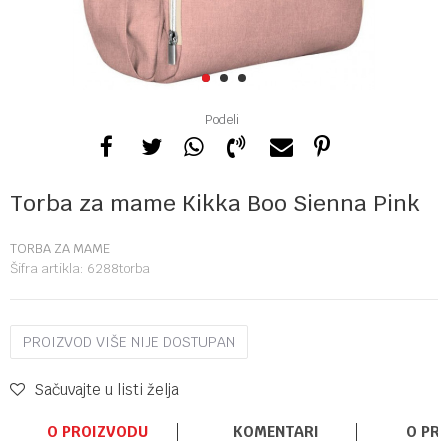
1
2
3
Podeli
Torba za mame Kikka Boo Sienna Pink
TORBA ZA MAME
Šifra artikla:
6288torba
PROIZVOD VIŠE NIJE DOSTUPAN
Sačuvajte u listi želja
O PROIZVODU
KOMENTARI
O PR