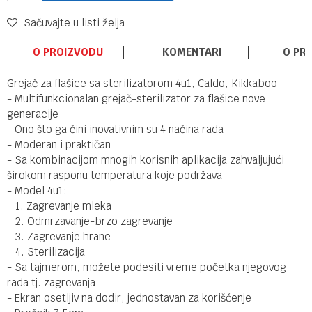
Sačuvajte u listi želja
O PROIZVODU
KOMENTARI
O PR
Grejač za flašice sa sterilizatorom 4u1, Caldo, Kikkaboo
- Multifunkcionalan grejač-sterilizator za flašice nove
generacije
- Ono što ga čini inovativnim su 4 načina rada
- Moderan i praktičan
- Sa kombinacijom mnogih korisnih aplikacija zahvaljujući
širokom rasponu temperatura koje podržava
- Model 4u1:
1. Zagrevanje mleka
2. Odmrzavanje-brzo zagrevanje
3. Zagrevanje hrane
4. Sterilizacija
- Sa tajmerom, možete podesiti vreme početka njegovog
rada tj. zagrevanja
- Ekran osetljiv na dodir, jednostavan za korišćenje