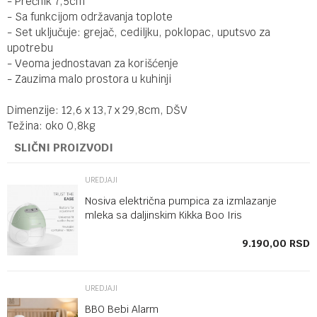
- Prečnik 7,5cm
- Sa funkcijom održavanja toplote
- Set uključuje: grejač, cediljku, poklopac, uputsvo za
upotrebu
- Veoma jednostavan za korišćenje
- Zauzima malo prostora u kuhinji
Dimenzije: 12,6 x 13,7 x 29,8cm, DŠV
Težina: oko 0,8kg
SLIČNI PROIZVODI
UREDJAJI
Nosiva električna pumpica za izmlazanje
mleka sa daljinskim Kikka Boo Iris
SD
9.190,00
RSD
UREDJAJI
BBO Bebi Alarm