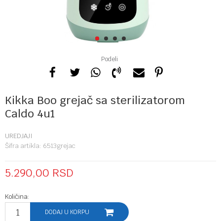
1
2
3
4
Podeli
Kikka Boo grejač sa sterilizatorom
Caldo 4u1
UREDJAJI
Šifra artikla:
6513grejac
5.290,00
RSD
Količina:
DODAJ U KORPU