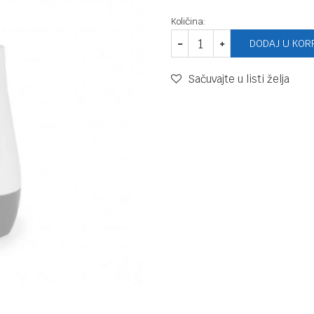
Količina:
DODAJ U KOR
Sačuvajte u listi želja