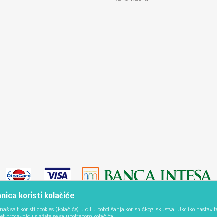
ica koristi kolačiće
naš sajt koristi cookies (kolačiće) u cilju poboljšanja korisničkog iskustva. Ukoliko nastavit
net prodavnicu slažete se sa upotrebom kolačića.