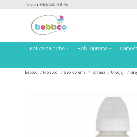
Telefon: 061/655-38-46
PLAĆANJE PLATNIM KARTICAMA NA 6 RATA!
Kolica za bebe
Bebi oprema
Namešt
Bebbco
Proizvodi
Bebi oprema
Ishrana
Uredjaji
Gre