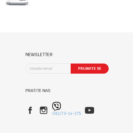
Blednder sa
grejačem
NEWSLETTER
PRIJAVITE SE
PRATITE NAS
061/73-14-275