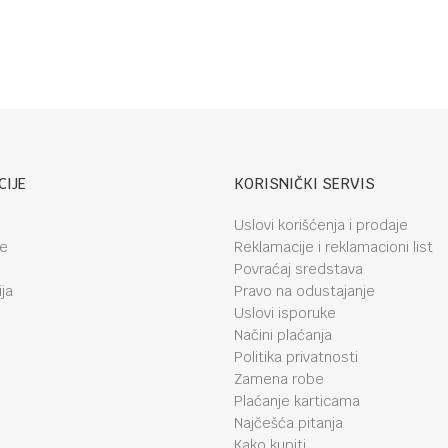
CIJE
KORISNIČKI SERVIS
Uslovi korišćenja i prodaje
je
Reklamacije i reklamacioni list
Povraćaj sredstava
ja
Pravo na odustajanje
Uslovi isporuke
Načini plaćanja
Politika privatnosti
Zamena robe
Plaćanje karticama
Najčešća pitanja
Kako kupiti