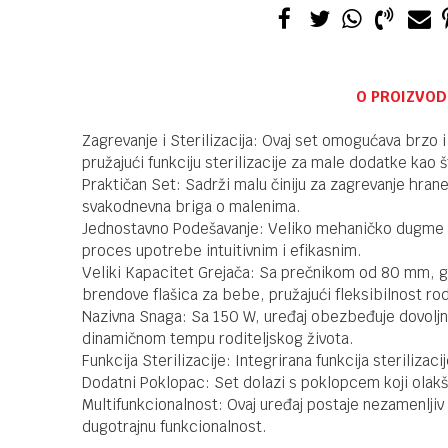
O PROIZVOD
Zagrevanje i Sterilizacija: Ovaj set omogućava brzo 
pružajući funkciju sterilizacije za male dodatke kao š
Praktičan Set: Sadrži malu činiju za zagrevanje hran
svakodnevna briga o malenima.
Jednostavno Podešavanje: Veliko mehaničko dugme om
proces upotrebe intuitivnim i efikasnim.
Veliki Kapacitet Grejača: Sa prečnikom od 80 mm, gr
brendove flašica za bebe, pružajući fleksibilnost rod
Nazivna Snaga: Sa 150 W, uređaj obezbeđuje dovoljnu
dinamičnom tempu roditeljskog života.
Funkcija Sterilizacije: Integrirana funkcija sterilizac
Dodatni Poklopac: Set dolazi s poklopcem koji olakša
Multifunkcionalnost: Ovaj uređaj postaje nezamenljiv 
dugotrajnu funkcionalnost.