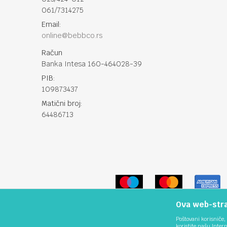
061/7314275
Email:
online@bebbco.rs
Račun
Banka Intesa 160-464028-39
PIB:
109873437
Matični broj:
64486713
Ova web-stran
Poštovani korisniče, 
koristite našu Inter