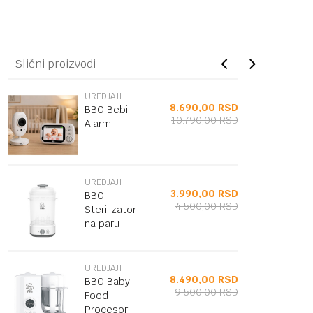
Slični proizvodi
UREDJAJI
8.690,00
RSD
BBO Bebi
10.790,00
RSD
Alarm
UREDJAJI
3.990,00
RSD
BBO
4.500,00
RSD
Sterilizator
na paru
UREDJAJI
8.490,00
RSD
BBO Baby
9.500,00
RSD
Food
Procesor-