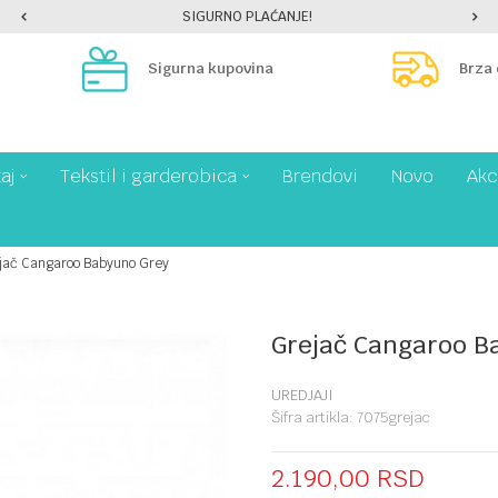
SIGURNO PLAĆANJE!
Sigurna kupovina
Brza
aj
Tekstil i garderobica
Brendovi
Novo
Akc
jač Cangaroo Babyuno Grey
Grejač Cangaroo B
UREDJAJI
Šifra artikla:
7075grejac
2.190,00
RSD