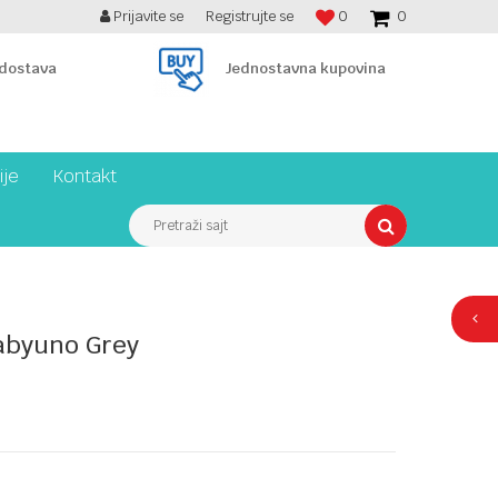
Prijavite se
Registrujte se
0
0
BESPLATNA ISPORUKA PREKO 7900 din!
 dostava
Jednostavna kupovina
ije
Kontakt
Pretraži sajt
abyuno Grey