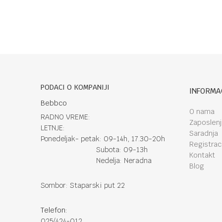
PODACI O KOMPANIJI
INFORMA
Bebbco
O nama
RADNO VREME:
Zaposlen
LETNJE:
Saradnja
Ponedeljak- petak: 09-14h, 17.30-20h
Registraci
Subota: 09-13h
Kontakt
Nedelja: Neradna
Blog
Sombor: Staparski put 22
Telefon:
025/424-012