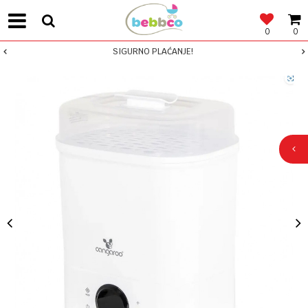
0
0
SIGURNO PLAĆANJE!