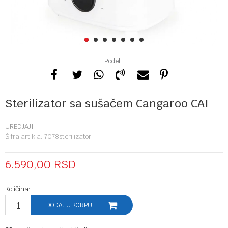
1
2
3
4
5
6
7
Podeli
Sterilizator sa sušačem Cangaroo CAI
UREDJAJI
Šifra artikla:
7078sterilizator
6.590,00
RSD
Količina:
DODAJ U KORPU