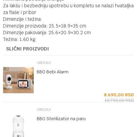
Za lakšu i bezbedniju upotrebu u kompletu se nalazi hvataljka
za flaše i pribor
Dimenzije i težina:
Dimenzije proizvoda: 25.5×18.9×35 cm
Dimenzije pakovanja: 25.6×20.9×30.2 cm
Težina: 1.60 kg
SLIČNI PROIZVODI
UREDJAJI
BBO Bebi Alarm
SD
8.690,00
RSD
10.790,00
RSD
UREDJAJI
BBO Sterilizator na paru