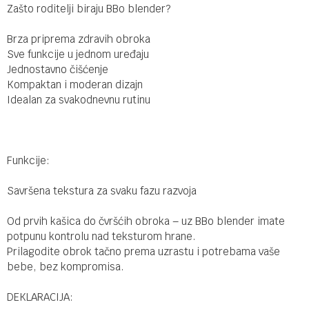
Zašto roditelji biraju BBo blender?
Brza priprema zdravih obroka
Sve funkcije u jednom uređaju
Jednostavno čišćenje
Kompaktan i moderan dizajn
Idealan za svakodnevnu rutinu
Funkcije:
Savršena tekstura za svaku fazu razvoja
Od prvih kašica do čvršćih obroka – uz BBo blender imate
potpunu kontrolu nad teksturom hrane.
Prilagodite obrok tačno prema uzrastu i potrebama vaše
bebe, bez kompromisa.
DEKLARACIJA: