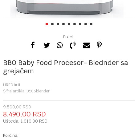
1
2
3
4
5
6
7
8
9
Podeli
BBO Baby Food Procesor- Blednder sa
grejačem
UREDJAJI
Šifra artikla:
3586blender
9.500,00
RSD
8.490,00
RSD
Ušteda:
1.010,00
RSD
Količina: