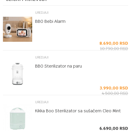
UREDJAJI
BBO Bebi Alarm
SD
8.690,00
RSD
10.790,00
RSD
UREDJAJI
BBO Sterilizator na paru
SD
3.990,00
RSD
4.500,00
RSD
UREDJAJI
Kikka Boo Sterilizator sa sušačem Cleo Mint
SD
6.690,00
RSD