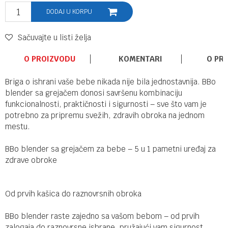
DODAJ U KORPU
Sačuvajte u listi želja
O PROIZVODU
KOMENTARI
O PR
Briga o ishrani vaše bebe nikada nije bila jednostavnija. BBo
blender sa grejačem donosi savršenu kombinaciju
funkcionalnosti, praktičnosti i sigurnosti – sve što vam je
potrebno za pripremu svežih, zdravih obroka na jednom
mestu.
BBo blender sa grejačem za bebe – 5 u 1 pametni uređaj za
zdrave obroke
Od prvih kašica do raznovrsnih obroka
BBo blender raste zajedno sa vašom bebom – od prvih
zalogaja do raznovrsne ishrane, pružajući vam sigurnost,