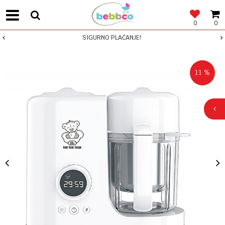
0
0
SIGURNO PLAĆANJE!
11
%