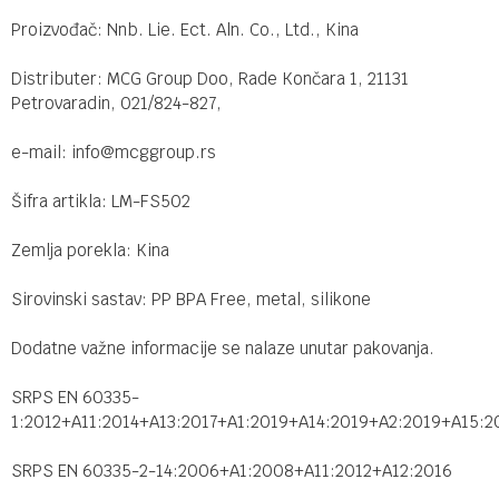
Proizvođač: Nnb. Lie. Ect. Aln. Co., Ltd., Kina
Distributer: MCG Group Doo, Rade Končara 1, 21131
Petrovaradin, 021/824-827,
e-mail: info@mcggroup.rs
Šifra artikla: LM-FS502
Zemlja porekla: Kina
Sirovinski sastav: PP BPA Free, metal, silikone
Dodatne važne informacije se nalaze unutar pakovanja.
SRPS EN 60335-
1:2012+A11:2014+A13:2017+A1:2019+A14:2019+A2:2019+A15:2
SRPS EN 60335-2-14:2006+A1:2008+A11:2012+A12:2016