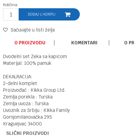
Količina:
DODAJ U KORPU
Sačuvajte u listi želja
O PROIZVODU
KOMENTARI
O PR
Dvodelni set Zeka sa kapicom
Materijal: 100% pamuk
DEKALRACIJA:
2-delni komplet
Proizvođač : Kikka Group Ltd.
Zemlja porekla : Turska
Zemlja uvoza : Turska
Uvoznik za Srbiju : Kikka Family
Gornjomilanovačka 295
Kraguejvac 34000
SLIČNI PROIZVODI