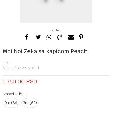
Podeli
Moi Noi Zeka sa kapicom Peach
ZEKE
Šifra artikla:
2935moinoi
1.750,00
RSD
Izaberi veličinu:
0m (56)
3m (62)