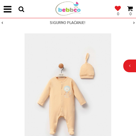
0
0
SIGURNO PLAĆANJE!