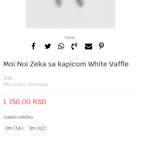
Podeli
Moi Noi Zeka sa kapicom White Vaffle
ZEKE
Šifra artikla:
2937moinoi
1.750,00
RSD
Izaberi veličinu:
0m (56)
3m (62)