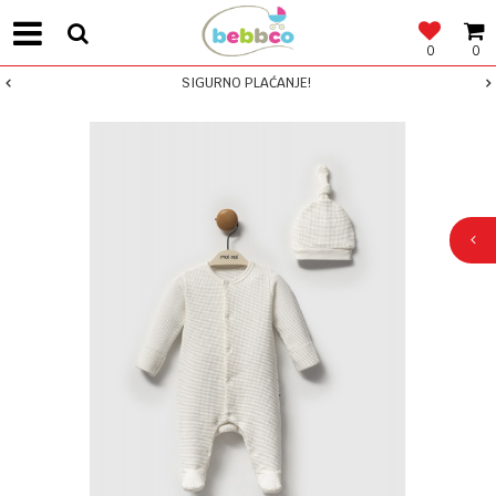
0
0
SIGURNO PLAĆANJE!