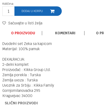
Količina:
DODAJ U KORPU
Sačuvajte u listi želja
O PROIZVODU
KOMENTARI
O PR
Dvodelni set Zeka sa kapicom
Materijal: 100% pamuk
DEKALRACIJA:
2-delni komplet
Proizvođač : Kikka Group Ltd.
Zemlja porekla : Turska
Zemlja uvoza : Turska
Uvoznik za Srbiju : Kikka Family
Gornjomilanovačka 295
Kraguejvac 34000
SLIČNI PROIZVODI