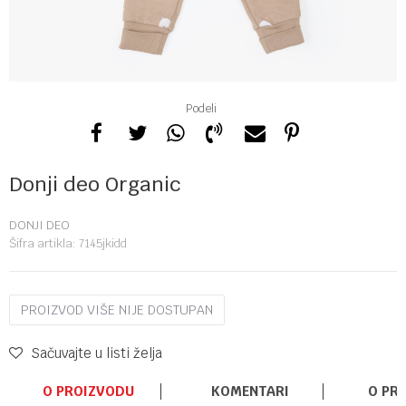
Podeli
Donji deo Organic
DONJI DEO
Šifra artikla:
7145jkidd
PROIZVOD VIŠE NIJE DOSTUPAN
Sačuvajte u listi želja
O PROIZVODU
KOMENTARI
O PR