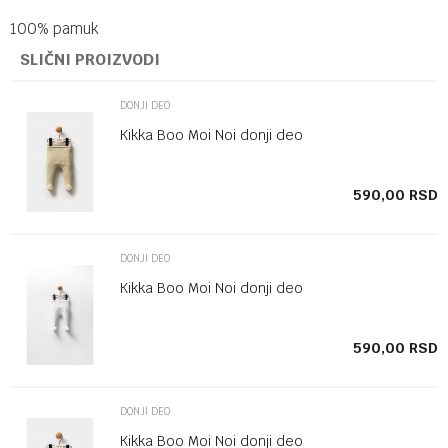
100% pamuk
SLIČNI PROIZVODI
DONJI DEO
Kikka Boo Moi Noi donji deo
SD
590,00
RSD
DONJI DEO
Kikka Boo Moi Noi donji deo
SD
590,00
RSD
DONJI DEO
Kikka Boo Moi Noi donji deo