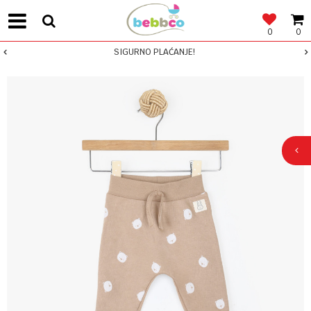
0
0
SIGURNO PLAĆANJE!