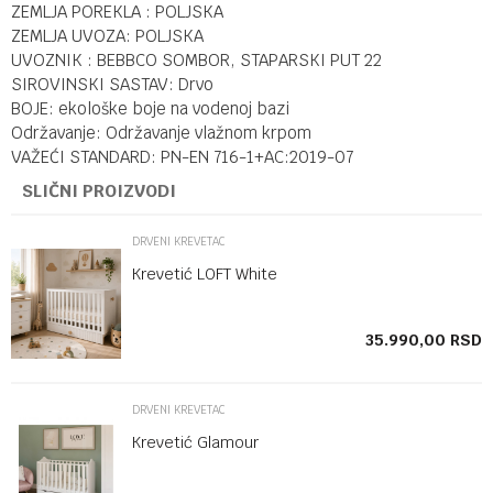
ZEMLJA POREKLA : POLJSKA
ZEMLJA UVOZA: POLJSKA
UVOZNIK : BEBBCO SOMBOR, STAPARSKI PUT 22
SIROVINSKI SASTAV: Drvo
BOJE: ekološke boje na vodenoj bazi
Održavanje: Održavanje vlažnom krpom
VAŽEĆI STANDARD: PN-EN 716-1+AC:2019-07
SLIČNI PROIZVODI
DRVENI KREVETAC
Krevetić LOFT White
SD
35.990,00
RSD
DRVENI KREVETAC
Krevetić Glamour