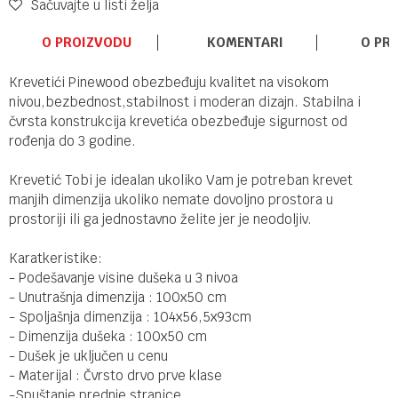
Sačuvajte u listi želja
O PROIZVODU
KOMENTARI
O PR
Krevetići Pinewood obezbeđuju kvalitet na visokom
nivou,bezbednost,stabilnost i moderan dizajn. Stabilna i
čvrsta konstrukcija krevetića obezbeđuje sigurnost od
rođenja do 3 godine.
Krevetić Tobi je idealan ukoliko Vam je potreban krevet
manjih dimenzija ukoliko nemate dovoljno prostora u
prostoriji ili ga jednostavno želite jer je neodoljiv.
Karatkeristike:
- Podešavanje visine dušeka u 3 nivoa
- Unutrašnja dimenzija : 100x50 cm
- Spoljašnja dimenzija : 104x56,5x93cm
- Dimenzija dušeka : 100x50 cm
- Dušek je uključen u cenu
- Materijal : Čvrsto drvo prve klase
-Spuštanje prednje stranice