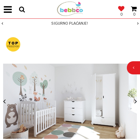
0
0
SIGURNO PLAĆANJE!