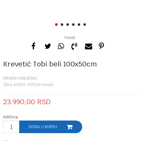
1
2
3
4
5
6
Podeli
Krevetić Tobi beli 100x50cm
DRVENI KREVETAC
Šifra artikla:
6557pinewood
23.990,00
RSD
Količina:
DODAJ U KORPU