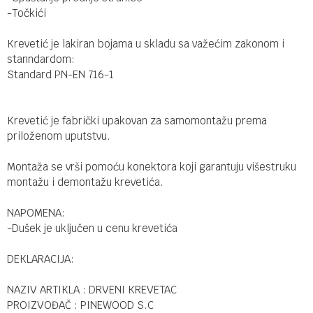
-Točkići
Krevetić je lakiran bojama u skladu sa važećim zakonom i
stanndardom:
Standard PN-EN 716-1
Krevetić je fabrički upakovan za samomontažu prema
priloženom uputstvu.
Montaža se vrši pomoću konektora koji garantuju višestruku
montažu i demontažu krevetića.
NAPOMENA:
-Dušek je uključen u cenu krevetića
DEKLARACIJA:
NAZIV ARTIKLA : DRVENI KREVETAC
PROIZVOĐAČ : PINEWOOD S.C