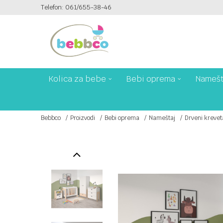
Telefon: 061/655-38-46
PLAĆANJE PLATNIM KARTICAMA NA 6 RATA!
Kolica za bebe
Bebi oprema
Namešt
Bebbco
Proizvodi
Bebi oprema
Nameštaj
Drveni krevet