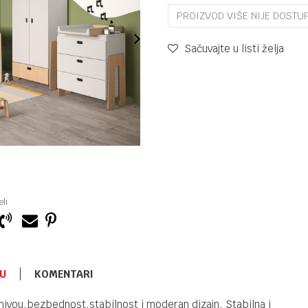
PROIZVOD VIŠE NIJE DOSTU
Sačuvajte u listi želja
li
U
KOMENTARI
DRVENI KREVETAC
7.990,00
RSD
ivou,bezbednost,stabilnost i moderan dizajn. Stabilna i