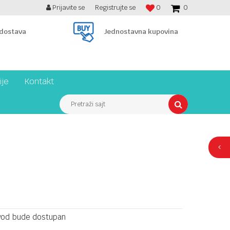
Prijavite se
Registrujte se
0
0
BESPLATNA ISPORUKA PREKO 7900 din!
 dostava
Jednostavna kupovina
ije
Kontakt
Pretraži sajt
vod bude dostupan