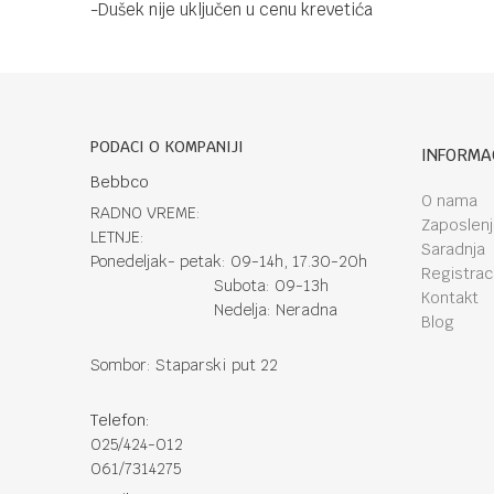
-Dušek nije uključen u cenu krevetića
PODACI O KOMPANIJI
INFORMA
Bebbco
O nama
RADNO VREME:
Zaposlen
LETNJE:
Saradnja
Ponedeljak- petak: 09-14h, 17.30-20h
Registraci
Subota: 09-13h
Kontakt
Nedelja: Neradna
Blog
Sombor: Staparski put 22
Telefon:
025/424-012
061/7314275