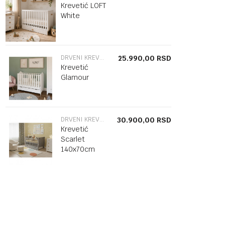
Krevetić LOFT
White
DRVENI KREVETAC
25.990,00
RSD
Krevetić
Glamour
DRVENI KREVETAC
30.900,00
RSD
Krevetić
Scarlet
140x70cm
grey