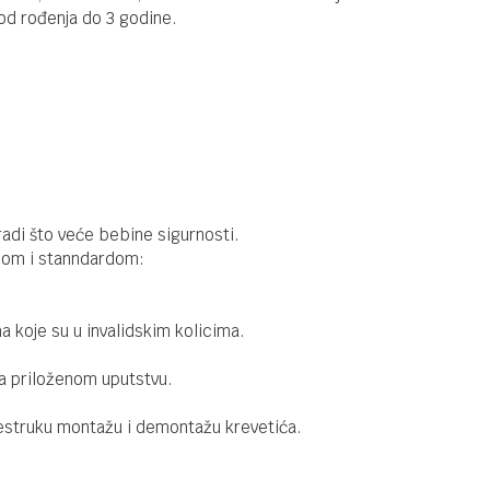
Fioka za
od rođenja do 3 godine.
krevete
140x70cm -
Dupla
DRVENI KREVETAC
6.990,00
RSD
Fioka za
krevete
140x70cm
radi što veće bebine sigurnosti.
onom i stanndardom:
DRVENI KREVETAC
5.990,00
RSD
Fioka za
krevete
120x60cm
a koje su u invalidskim kolicima.
a priloženom uputstvu.
šestruku montažu i demontažu krevetića.