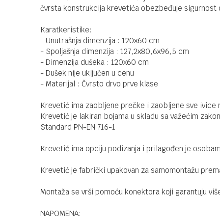
čvrsta konstrukcija krevetića obezbeđuje sigurnost 
Karatkeristike:
- Unutrašnja dimenzija : 120x60 cm
- Spoljašnja dimenzija : 127,2x80,6x96,5 cm
- Dimenzija dušeka : 120x60 cm
- Dušek nije uključen u cenu
- Materijal : Čvrsto drvo prve klase
Krevetić ima zaobljene prečke i zaobljene sve ivice 
Krevetić je lakiran bojama u skladu sa važećim zak
Standard PN-EN 716-1
Krevetić ima opciju podizanja i prilagođen je osobam
Krevetić je fabrički upakovan za samomontažu prem
Montaža se vrši pomoću konektora koji garantuju vi
NAPOMENA: