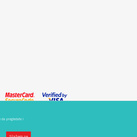
e da pregledate i
 grešaka. Svi artikli prikazani na sajtu su deo naše ponude i ne
j telefona 025/424-012
Slažem se