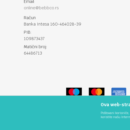
Email:
online@bebbco.rs
Račun
Banka Intesa 160-464028-39
PIB:
109873437
Matični broj:
64486713
Ova web-stran
Poštovani korisniče, 
koristite našu Inter
Nastojimo da budemo što precizniji u opisu proizvoda, prikazu s
podrazumeva se da su 