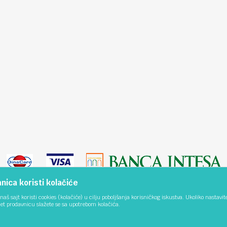
ica koristi kolačiće
naš sajt koristi cookies (kolačiće) u cilju poboljšanja korisničkog iskustva. Ukoliko nastavit
net prodavnicu slažete se sa upotrebom kolačića.
lika i samih cena, ali ne možemo garantovati da su sve informacije kompletne i bez
dostupni u svakom trenutku. Raspoloživost robe možete proveriti pozivom na bro