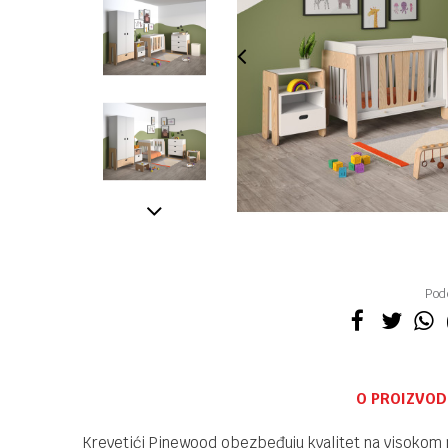
Pode
O PROIZVOD
Krevetići Pinewood obezbeđuju kvalitet na visokom n