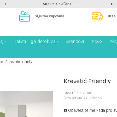
SIGURNO PLAĆANJE!
Sigurna kupovina
Brza
aj
Tekstil i garderobica
Brendovi
Novo
Akc
ac
Krevetić Friendly
Krevetić Friendly
DRVENI KREVETAC
Šifra artikla:
7413friendly
Obavestite me kada proiz