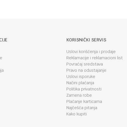
CIJE
KORISNIČKI SERVIS
Uslovi korišćenja i prodaje
je
Reklamacije i reklamacioni list
Povraćaj sredstava
ja
Pravo na odustajanje
Uslovi isporuke
Načini plaćanja
Politika privatnosti
Zamena robe
Plaćanje karticama
Najčešća pitanja
Kako kupiti