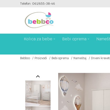
Telefon: 061/655-38-46
PLAĆANJE PLATNIM KARTICAMA NA 6 RATA!
Kolica za bebe
Bebi oprema
Namešt
Bebbco
Proizvodi
Bebi oprema
Nameštaj
Drveni krevet