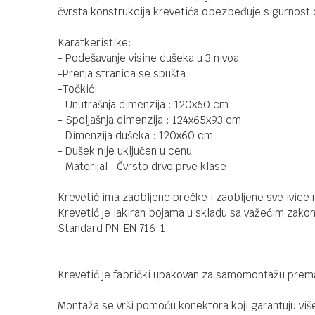
čvrsta konstrukcija krevetića obezbeđuje sigurnost 
Karatkeristike:
- Podešavanje visine dušeka u 3 nivoa
-Prenja stranica se spušta
-Točkići
- Unutrašnja dimenzija : 120x60 cm
- Spoljašnja dimenzija : 124x65x93 cm
- Dimenzija dušeka : 120x60 cm
- Dušek nije uključen u cenu
- Materijal : Čvrsto drvo prve klase
Krevetić ima zaobljene prečke i zaobljene sve ivice 
Krevetić je lakiran bojama u skladu sa važećim zak
Standard PN-EN 716-1
Krevetić je fabrički upakovan za samomontažu prem
Montaža se vrši pomoću konektora koji garantuju vi