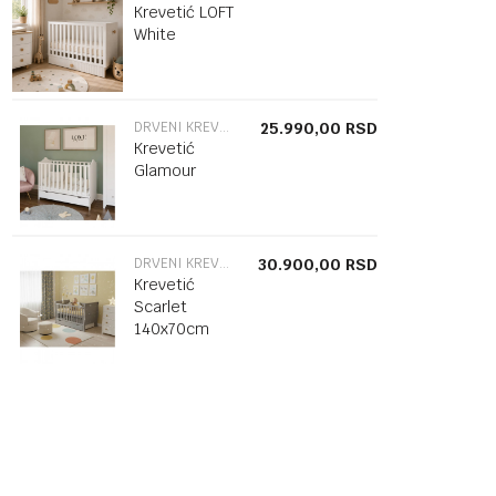
Krevetić LOFT
White
DRVENI KREVETAC
25.990,00
RSD
Krevetić
Glamour
DRVENI KREVETAC
30.900,00
RSD
Krevetić
Scarlet
140x70cm
grey