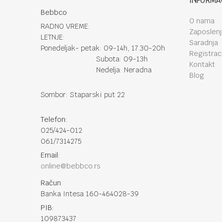
INFORMA
Bebbco
O nama
RADNO VREME:
Zaposlen
LETNJE:
Saradnja
Ponedeljak- petak: 09-14h, 17.30-20h
Registraci
Subota: 09-13h
Kontakt
Nedelja: Neradna
Blog
Sombor: Staparski put 22
Telefon:
025/424-012
061/7314275
Email:
online@bebbco.rs
Račun
Banka Intesa 160-464028-39
PIB:
109873437