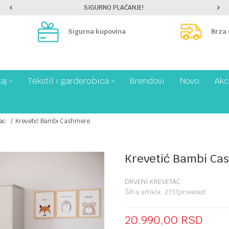
SIGURNO PLAĆANJE!
Sigurna kupovina
Brza
aj
Tekstil i garderobica
Brendovi
Novo
Akc
ac
Krevetić Bambi Cashmere
Krevetić Bambi Ca
DRVENI KREVETAC
Šifra artikla:
2737pinewood
20.990,00
RSD