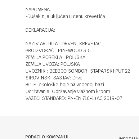
NAPOMENA:
-Dušek nije uključen u cenu krevetića
DEKLARACIJA:
NAZIV ARTIKLA : DRVENI KREVETAC
PROIZVOĐAČ : PINEWOOD S.C
ZEMLJA POREKLA : POLJSKA
ZEMLJA UVOZA: POLJSKA
UVOZNIK : BEBBCO SOMBOR, STAPARSKI PUT 22
SIROVINSKI SASTAV: Drvo
BOJE: ekološke boje na vodenoj bazi
Održavanje: Održavanje vlažnom krpom
VAŽEĆI STANDARD: PN-EN 716-1+AC:2019-07
PODACI O KOMPANIJI