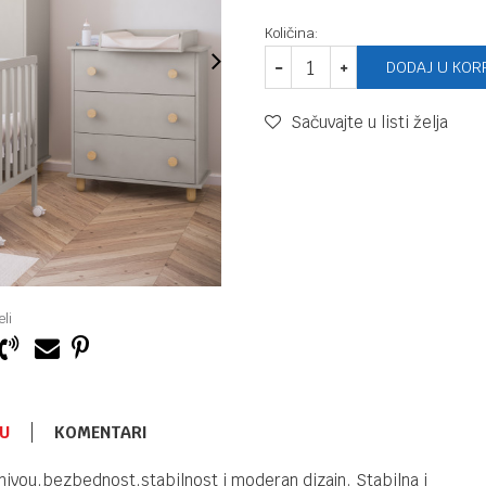
Količina:
DODAJ U KOR
Sačuvajte u listi želja
li
U
KOMENTARI
DRVENI KREVETAC
7.990,00
RSD
ivou,bezbednost,stabilnost i moderan dizajn. Stabilna i