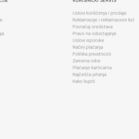
CIJE
KORISNIČKI SERVIS
Uslovi korišćenja i prodaje
je
Reklamacije i reklamacioni list
Povraćaj sredstava
ja
Pravo na odustajanje
Uslovi isporuke
Načini plaćanja
Politika privatnosti
Zamena robe
Plaćanje karticama
Najčešća pitanja
Kako kupiti