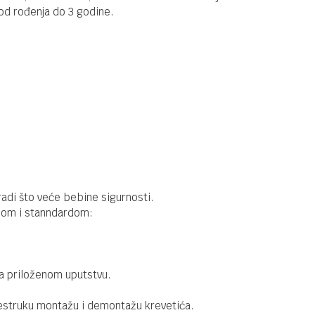
Fioka za
od rođenja do 3 godine.
krevete
140x70cm -
Dupla
DRVENI KREVETAC
6.990,00
RSD
Fioka za
krevete
140x70cm
DRVENI KREVETAC
5.990,00
RSD
Fioka za
krevete
radi što veće bebine sigurnosti.
120x60cm
onom i stanndardom:
a priloženom uputstvu.
šestruku montažu i demontažu krevetića.