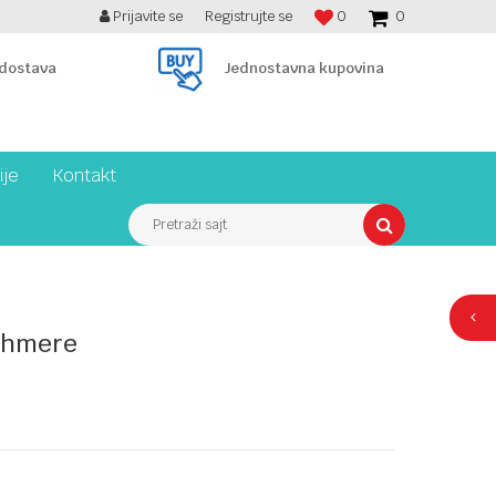
Prijavite se
Registrujte se
0
0
BESPLATNA ISPORUKA PREKO 7900 din!
 dostava
Jednostavna kupovina
ije
Kontakt
Pretraži sajt
shmere