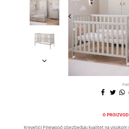
Pode
O PROIZVOD
Krevetići Pinewood obezbeđuju kvalitet na visokom n