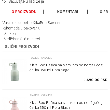
Sačuvajte u listi želja
O PROIZVODU
KOMENTARI
O PR
Varalica za bebe KikaBoo Savana
-2komada u pakovanju
-Silikon
-Veličina: 0-6 meseci
SLIČNI PROIZVODI
FLAŠICE I VARALICE
Kikka Boo Flašica sa slamkom od nerđajučeg
čelika 350 ml Flora Sage
SD
1.690,00
RSD
FLAŠICE I VARALICE
Kikka Boo Flašica sa slamkom od nerđajučeg
čelika 350 ml Flora Blush