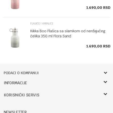
SD
1.690,00
RSD
FLAŠICE I VARALICE
Kikka Boo Flašica sa slamkom od nerđajučeg
čelika 350 ml Flora Sand
SD
1.690,00
RSD
PODACI O KOMPANIJI
Bebbco
INFORMACIJE
O nama
RADNO VREME:
KORISNIČKI SERVIS
Zaposlenje
LETNJE:
Saradnja
Uslovi korišćenja i prodaje
Ponedeljak- petak: 09-14h, 17.30-20h
Registracija
Reklamacije i reklamacioni list
Subota: 09-13h
NEWSLETTER