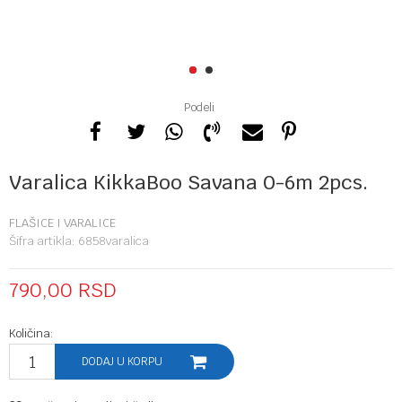
1
2
Podeli
Varalica KikkaBoo Savana 0-6m 2pcs.
FLAŠICE I VARALICE
Šifra artikla:
6858varalica
790,00
RSD
Količina:
DODAJ U KORPU