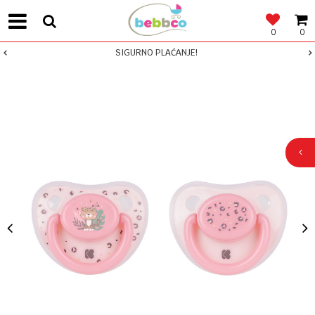
0
0
SIGURNO PLAĆANJE!