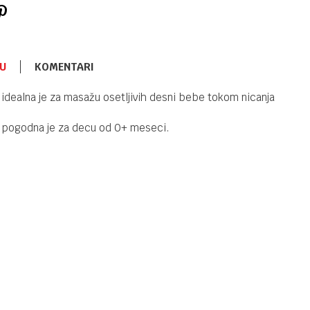
U
KOMENTARI
GLODALICE
720,00
RSD
idealna je za masažu osetljivih desni bebe tokom nicanja
Drvena
igračka sa
o pogodna je za decu od 0+ meseci.
silikonskom
glodalicom
Kikka Boo
GLODALICE
720,00
RSD
Drvena
igračka sa
silikonskom
glodalicom
Kikka Boo
GLODALICE
490,00
RSD
Silikonska
glodalica
Kikka Boo