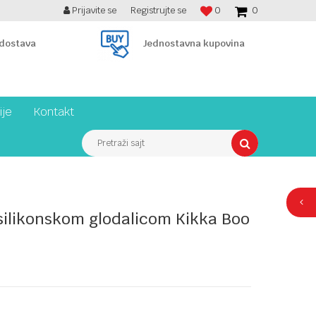
Prijavite se
Registrujte se
0
0
BESPLATNA ISPORUKA PREKO 7900 din!
 dostava
Jednostavna kupovina
ije
Kontakt
Pretraži sajt
silikonskom glodalicom Kikka Boo