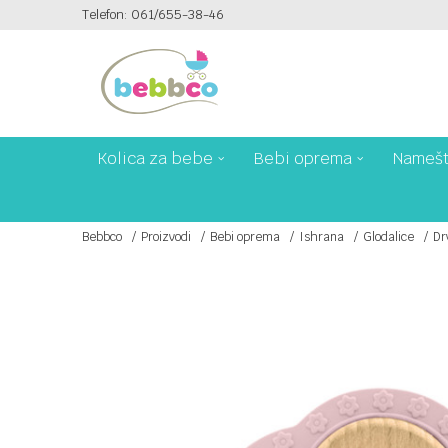
Telefon: 061/655-38-46
PLAĆANJE PLATNIM KARTICAMA NA 6 RATA!
Kolica za bebe
Bebi oprema
Namešt
Bebbco
Proizvodi
Bebi oprema
Ishrana
Glodalice
Dr