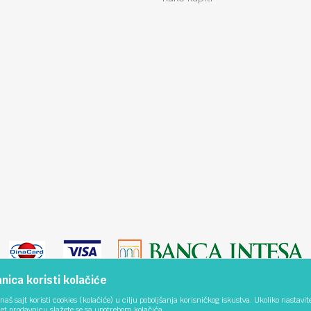
ica koristi kolačiće
naš sajt koristi cookies (kolačiće) u cilju poboljšanja korisničkog iskustva. Ukoliko nastavit
net prodavnicu slažete se sa upotrebom kolačića.