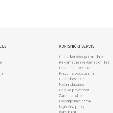
whale
CIJE
KORISNIČKI SERVIS
Uslovi korišćenja i prodaje
je
Reklamacije i reklamacioni list
Povraćaj sredstava
ja
Pravo na odustajanje
Uslovi isporuke
Načini plaćanja
Politika privatnosti
Zamena robe
Plaćanje karticama
Najčešća pitanja
Kako kupiti