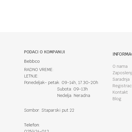
PODACI O KOMPANIJI
INFORMA
Bebbco
O nama
RADNO VREME:
Zaposlen
LETNJE:
Saradnja
Ponedeljak- petak: 09-14h, 17.30-20h
Registraci
Subota: 09-13h
Kontakt
Nedelja: Neradna
Blog
Sombor: Staparski put 22
Telefon:
025/424-012