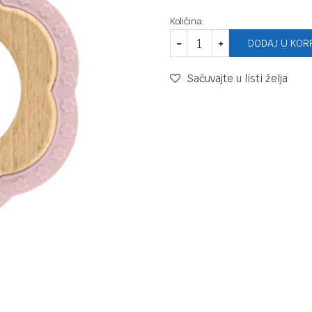
Količina:
DODAJ U KOR
Sačuvajte u listi želja