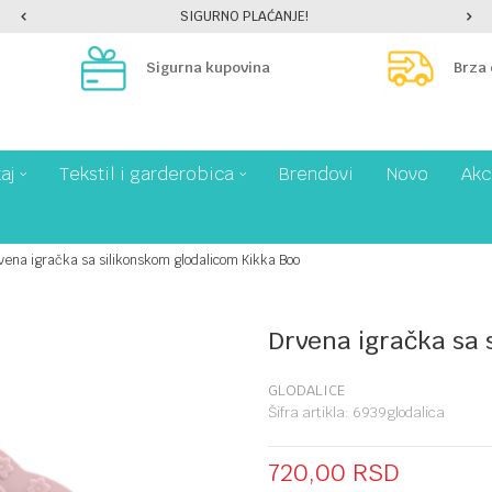
SIGURNO PLAĆANJE!
Sigurna kupovina
Brza
aj
Tekstil i garderobica
Brendovi
Novo
Akc
vena igračka sa silikonskom glodalicom Kikka Boo
Drvena igračka sa 
GLODALICE
Šifra artikla:
6939glodalica
720,00
RSD