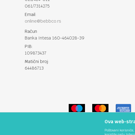
061/7314275
Email:
online@bebbco.rs
Račun
Banka Intesa 160-464028-39
PIB:
109873437
Matični broj:
64486713
Ova web-stran
Poštovani korisniče, 
koristite našu Inter