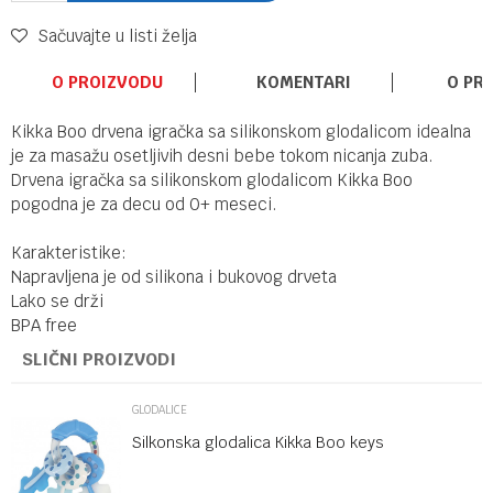
Sačuvajte u listi želja
O PROIZVODU
KOMENTARI
O PR
Kikka Boo drvena igračka sa silikonskom glodalicom idealna
je za masažu osetljivih desni bebe tokom nicanja zuba.
Drvena igračka sa silikonskom glodalicom Kikka Boo
pogodna je za decu od 0+ meseci.
Karakteristike:
Napravljena je od silikona i bukovog drveta
Lako se drži
BPA free
SLIČNI PROIZVODI
GLODALICE
Silkonska glodalica Kikka Boo keys