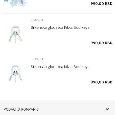
SD
990,00
RSD
GLODALICE
Silkonska glodalica Kikka Boo keys
SD
990,00
RSD
GLODALICE
Silkonska glodalica Kikka Boo keys
SD
990,00
RSD
PODACI O KOMPANIJI