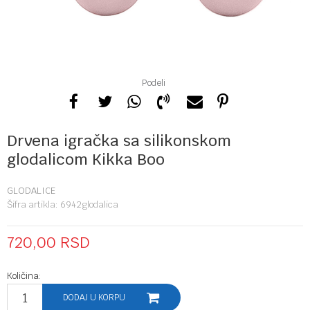
Podeli
Drvena igračka sa silikonskom
glodalicom Kikka Boo
GLODALICE
Šifra artikla:
6942glodalica
720,00
RSD
Količina:
DODAJ U KORPU