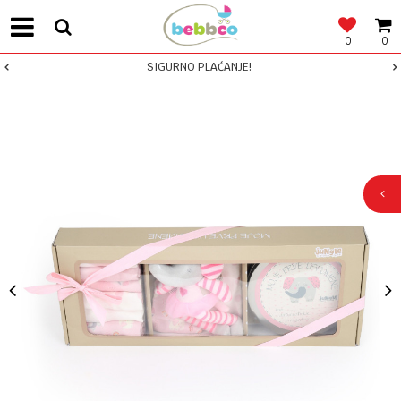
0
0
SIGURNO PLAĆANJE!