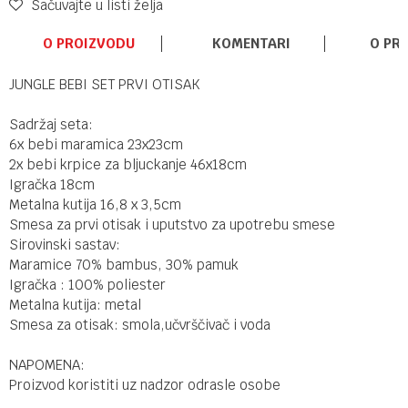
Sačuvajte u listi želja
O PROIZVODU
KOMENTARI
O PR
JUNGLE BEBI SET PRVI OTISAK
Sadržaj seta:
6x bebi maramica 23x23cm
2x bebi krpice za bljuckanje 46x18cm
Igračka 18cm
Metalna kutija 16,8 x 3,5cm
Smesa za prvi otisak i uputstvo za upotrebu smese
Sirovinski sastav:
Maramice 70% bambus, 30% pamuk
Igračka : 100% poliester
Metalna kutija: metal
Smesa za otisak: smola,učvrščivač i voda
NAPOMENA:
Proizvod koristiti uz nadzor odrasle osobe