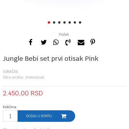
1
2
3
4
5
6
7
Podeli
Jungle Bebi set prvi otisak Pink
IGRAČKE
Šifra artikla:
2686otisak
2.450,00
RSD
Količina:
DODAJ U KORPU