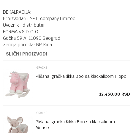
DEKALRACIJA:
Proizvođač : NET. company Limited
Uvoznik i distributer:
FORMA VS D.O.O
Gočka 59 A, 11090 Beograd
Zemlja porekla: NR Kina
SLIČNI PROIZVODI
IGRAČKE
Plišana igračkaKikka Boo sa klackalicom Hippo
SD
12.450,00
RSD
IGRAČKE
Plišana igračka Kikka Boo sa klackalicom
Mouse