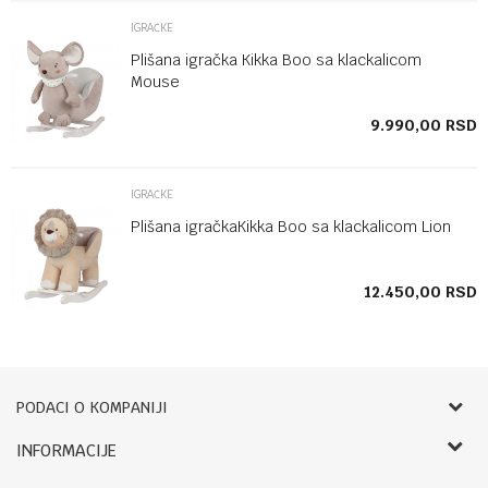
IGRAČKE
Plišana igračka Kikka Boo sa klackalicom
Mouse
SD
9.990,00
RSD
IGRAČKE
Plišana igračkaKikka Boo sa klackalicom Lion
SD
12.450,00
RSD
PODACI O KOMPANIJI
Bebbco
INFORMACIJE