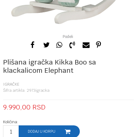
Podeli
Plišana igračka Kikka Boo sa
klackalicom Elephant
IGRAČKE
Šifra artikla:
2973igracka
9.990,00
RSD
Količina:
DODAJ U KORPU