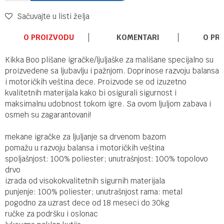
Sačuvajte u listi želja
O PROIZVODU
KOMENTARI
O PR
Kikka Boo plišane igračke/ljuljaške za mališane specijalno su
proizvedene sa ljubavlju i pažnjom. Doprinose razvoju balansa
i motoričkih veština dece. Proizvode se od izuzetno
kvalitetnih materijala kako bi osigurali sigurnost i
maksimalnu udobnost tokom igre. Sa ovom ljuljom zabava i
osmeh su zagarantovani!
mekane igračke za ljuljanje sa drvenom bazom
pomažu u razvoju balansa i motoričkih veština
spoljašnjost: 100% poliester; unutrašnjost: 100% topolovo
drvo
izrada od visokokvalitetnih sigurnih materijala
punjenje: 100% poliester; unutrašnjost rama: metal
pogodno za uzrast dece od 18 meseci do 30kg
ručke za podršku i oslonac