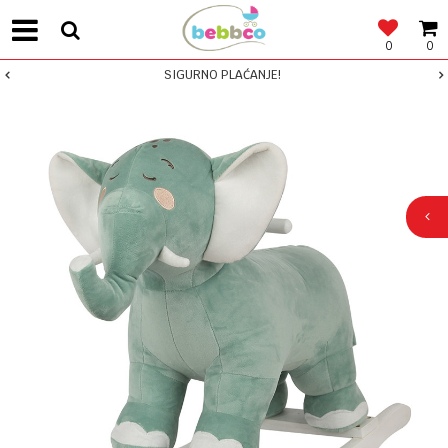
0
0
SIGURNO PLAĆANJE!