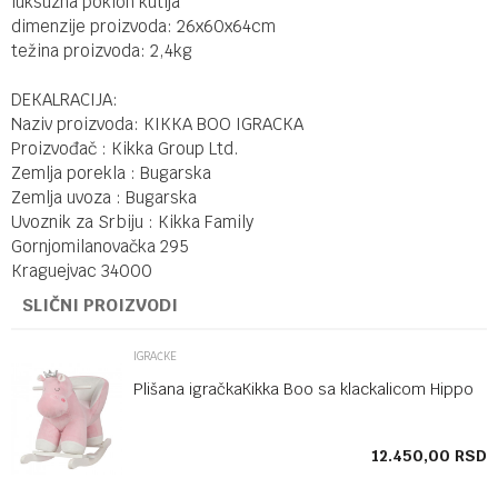
luksuzna poklon kutija
dimenzije proizvoda: 26x60x64cm
težina proizvoda: 2,4kg
DEKALRACIJA:
Naziv proizvoda: KIKKA BOO IGRACKA
Proizvođač : Kikka Group Ltd.
Zemlja porekla : Bugarska
Zemlja uvoza : Bugarska
Uvoznik za Srbiju : Kikka Family
Gornjomilanovačka 295
Kraguejvac 34000
SLIČNI PROIZVODI
IGRAČKE
Plišana igračkaKikka Boo sa klackalicom Hippo
SD
12.450,00
RSD