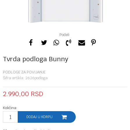
Podeli
Tvrda podloga Bunny
PODLOGE ZA POVIJANJE
Šifra artikla:
2626podloga
2.990,00
RSD
Količina:
DODAJ U KORPU