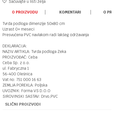
Sačuvajte u listi želja
O PROIZVODU
KOMENTARI
O PR
Tvrda podloga dimenzije 50x80 cm
Uzrast 0+ meseci
Presvučena PVC navlakom radi lakšeg održavanja
DEKLARACIJA:
NAZIV ARTIKLA: Tvrda podloga Zeka
PROIZVOĐAČ: Ceba
Ceba Sp. z o.o.
ul. Fabryczna 1
56-400 Oleśnica
Vat no: 751 000 16 63
ZEMLJA POREKLA: Poljska
UVOZNIK: Forma VS D.O.O
SIROVINSKI SASTAV: Drvo,PVC
SLIČNI PROIZVODI