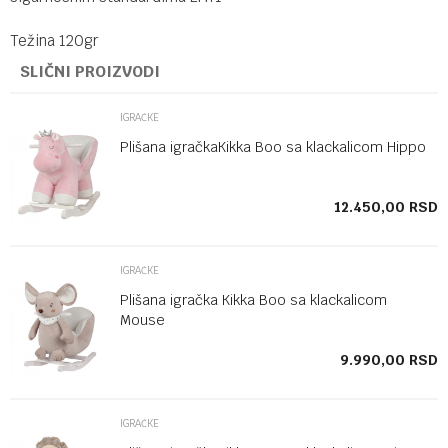
Težina 120gr
SLIČNI PROIZVODI
IGRAČKE
Plišana igračkaKikka Boo sa klackalicom Hippo
SD
12.450,00
RSD
IGRAČKE
Plišana igračka Kikka Boo sa klackalicom
Mouse
SD
9.990,00
RSD
IGRAČKE