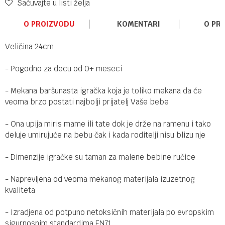
Sačuvajte u listi želja
O PROIZVODU
KOMENTARI
O PR
Veličina 24cm
- Pogodno za decu od 0+ meseci
- Mekana baršunasta igračka koja je toliko mekana da će
veoma brzo postati najbolji prijatelj Vaše bebe
- Ona upija miris mame ili tate dok je drže na ramenu i tako
deluje umirujuće na bebu čak i kada roditelji nisu blizu nje
- Dimenzije igračke su taman za malene bebine ručice
- Naprevljena od veoma mekanog materijala izuzetnog
kvaliteta
- Izradjena od potpuno netoksičnih materijala po evropskim
sigurnosnim standardima EN71