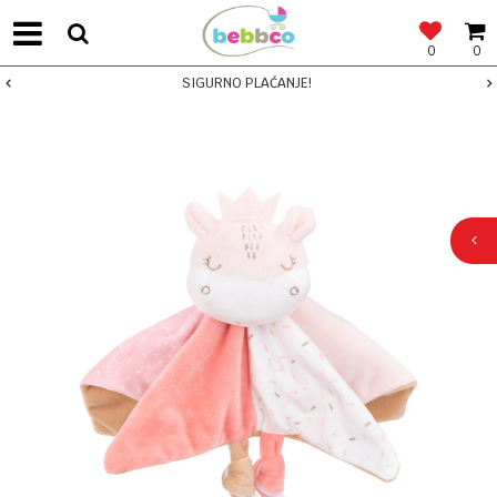
0
0
SIGURNO PLAĆANJE!